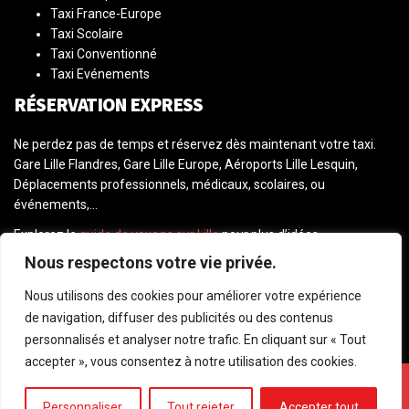
Taxi France-Europe
Taxi Scolaire
Taxi Conventionné
Taxi Evénements
RÉSERVATION EXPRESS
Ne perdez pas de temps et réservez dès maintenant votre taxi.
Gare Lille Flandres, Gare Lille Europe, Aéroports Lille Lesquin,
Déplacements professionnels, médicaux, scolaires, ou
événements,...
Explorez le
guide de voyage sur Lille
pour plus d’idées.
Nous respectons votre vie privée.
Réservez
vos vols vers Lille
aujourd’hui.
Nous utilisons des cookies pour améliorer votre expérience
JE RÉSERVE MON TAXI
de navigation, diffuser des publicités ou des contenus
personnalisés et analyser notre trafic. En cliquant sur « Tout
accepter », vous consentez à notre utilisation des cookies.
Centrale Taxi Lille: Lille Métropole, Roubaix, Seclin, Villeneuve
d’Ascq, Lesquin,…
Personnaliser
Tout rejeter
Accepter tout