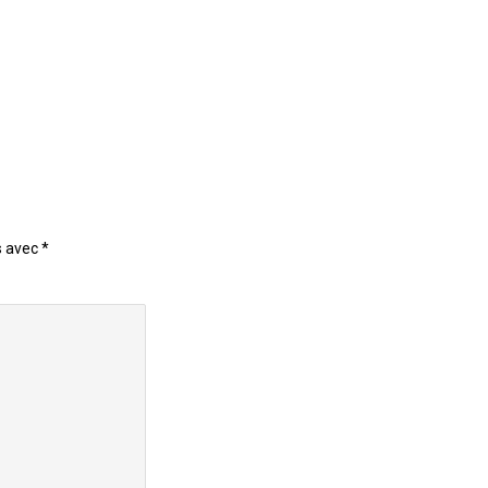
s avec
*