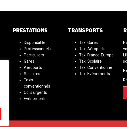
PRESTATIONS
TRANSPORTS
R
Disponibilité
Taxi Gares
Ne
Professionnels
Taxi Aéroports
vo
i
Particuliers
Taxi France-Europe
Li
Gares
Taxi Scolaire
sc
Aéroports
Taxi Conventionné
is
Ex
Scolaires
Taxi Evénements
Taxis
R
conventionnés
Colis urgents
Evénements