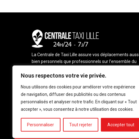
La Centrale de Taxi Lille assure vos déplacements auss
bien personnels que professionnels sur l’ensemble du
territoire de Lille Métropole et ses environs: Roubaix,
Nous respectons votre vie privée.
Seclin, Villeneuve d’Ascq, Lesquin, Douai…. Tous nos tax
sont joignables 24h/24 et 7j/7.
Nous utilisons des cookies pour améliorer votre expérience
Politique de confidentialité
de navigation, diffuser des publicités ou des contenus
personnalisés et analyser notre trafic. En cliquant sur « Tout
accepter », vous consentez à notre utilisation des cookies.
Personnaliser
Tout rejeter
Accepter tout