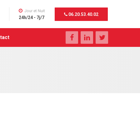
Jour et Nuit
06.20.53.40.02
24h/24 - 7j/7
tact